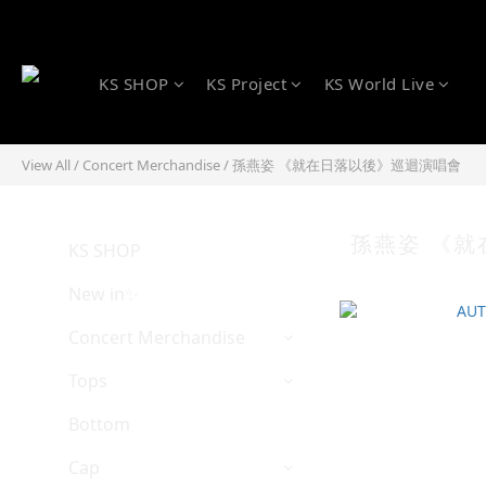
KS SHOP
KS Project
KS World Live
View All
/
Concert Merchandise
/
孫燕姿 《就在日落以後》巡迴演唱會
孫燕姿 《
KS SHOP
New in✨
Concert Merchandise
Tops
Bottom
Cap