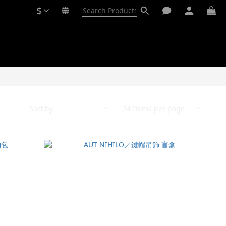
$
Sort by
24 Items per page