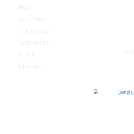
Bags
Sport Towel
Thermos cup
ACCESSORIES
AUT
OTHER
LIFESTYLE