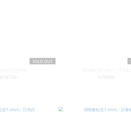
SOLD OUT
 NIHILO 托特包
演唱會紀念T-shirt／天空藍
NT$700
NT$900