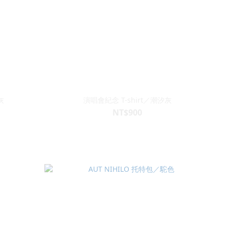
灰
演唱會紀念 T-shirt／潮汐灰
NT$900