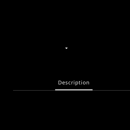
Description
孫燕姿 《就在日落以後》巡迴演唱會