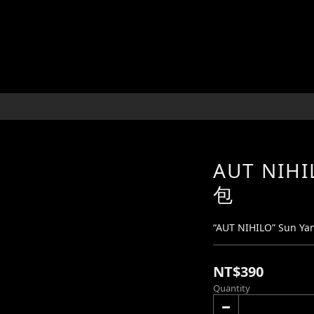
AUT NI
包
“AUT NIHILO” Sun Yan
NT$390
Quantity