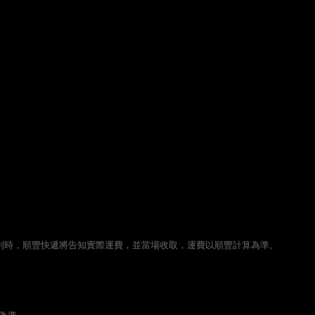
貨到時，順豐快遞將告知實際運費，並當場收取，運費以順豐計算為準。