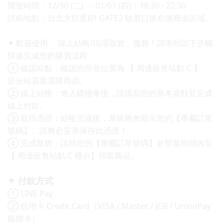
開放時間：12/30 (二) － 01/01 (四)：16:30 - 22:30
​詳細地點：台北大巨蛋B1 GATE2 驗票口後右側廊道區域。
✦ 歡迎使用 「線上結帳/現場取貨」服務！請依照以下步驟
快速完成您的購買流程：
① 確認站點：確認您所在位置為 【 周邊販售站點 C 】，
於分站頁面選購商品。
② 線上結帳：進入購物車後，請填寫您的基本資料並完成
線上付款。
③ 取得憑證：結帳完成後，系統將會顯示您的【專屬訂單
號碼】。請務必妥善保存此憑證！
④ 完成取貨：請持您的【專屬訂單號碼】於營業時間內至
【 周邊販售站點 C 櫃台】領取商品。
✦ 付款方式
① LINE Pay
② 信用卡 Credit Card（VISA / Master / JCB / UnionPay
銀聯卡）