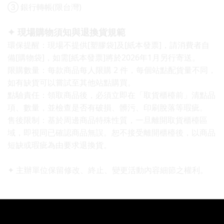
③ 銀行轉帳(限台灣)
✦ 現場購物須知與退換貨規範
環保提醒：現場不提供[塑膠袋]及[紙本發票]，請消費者自
備[購物袋]，如需[紙本發票]將於2026年1月另行寄送。
限購數量：每款商品每人限購 2 件，每個站點配貨量不同，
如有缺貨可以嘗試至其他站點購買。
點驗責任：領取商品後，必須立即在「取貨櫃檯前」清點品
項、數量，並檢查是否有破損、髒污、印刷脫落等瑕疵。
售後限制：基於周邊商品特殊性質，一旦離開取貨櫃檯區
域，即視同已確認商品無誤。恕不接受離開櫃檯後，以商品
短缺或瑕疵為由要求退換貨。
✦ 主辦單位保留修改、終止、變更活動內容細節之權利。