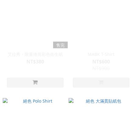
售完
艾拉秀・限量捲筒彩色衛生紙
MABK T-Shirt
NT$380
NT$600
NT$900