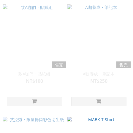
售完
售完
致A咖們・貼紙組
A咖養成・筆記本
NT$100
NT$250