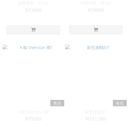
娛樂無限・白Tee
娛樂無限・黑Tee
NT$880
NT$880
售完
售完
Ａ咖 Oversize 潮T
刷毛連帽白T
NT$980
NT$1,580