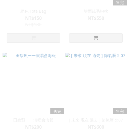
售完
絕色 Tote Bag
雙面絨毛抱枕
NT$150
NT$550
NT$180
售完
售完
田馥甄一一演唱會海報
[ 未來 現在 過去 ] 節氣曆 5:07
NT$200
NT$600