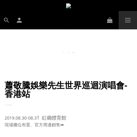
蕭敬騰娛樂先生世界巡迴演唱會-
香港站
1 紅磡體育館
2019.08.30-08.3
現場攤位布置、官方周邊銷售➡
🛒