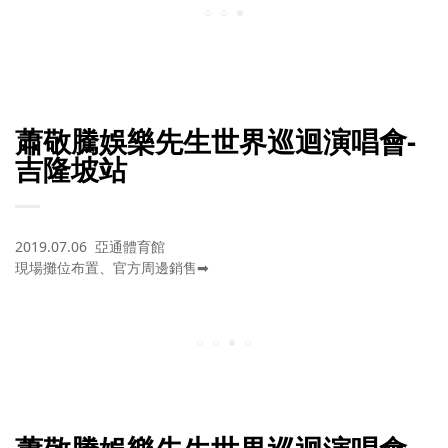
蕭敬騰娛樂先生世界巡迴演唱會-
吉隆坡站
2019.07.06 亞通體育館
現場攤位布置、官方周邊銷售➡
🛒