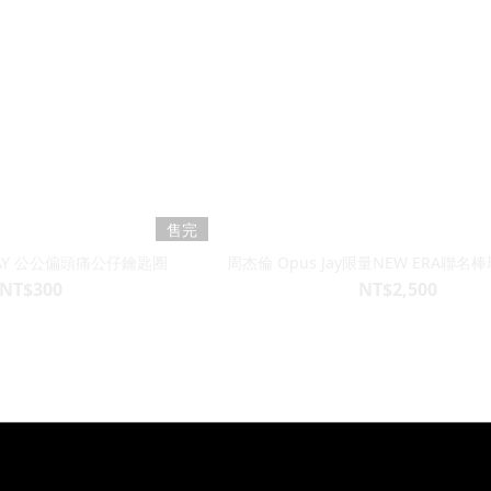
售完
 JAY 公公偏頭痛公仔鑰匙圈
周杰倫 Opus Jay限量NEW ERA聯名
NT$300
NT$2,500