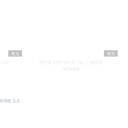
售完
售完
你音箱
周杰倫 OPUS JAY 魔天倫公仔鑰匙圈
NT$300