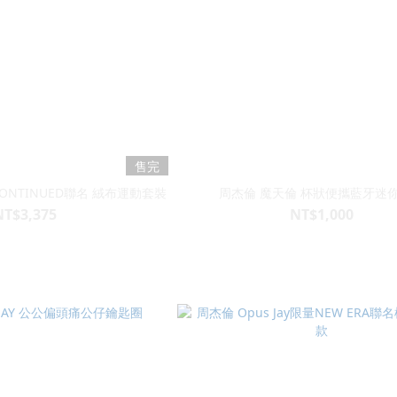
售完
x CONTINUED聯名 絨布運動套裝
周杰倫 魔天倫 杯狀便攜藍牙迷
NT$3,375
NT$1,000