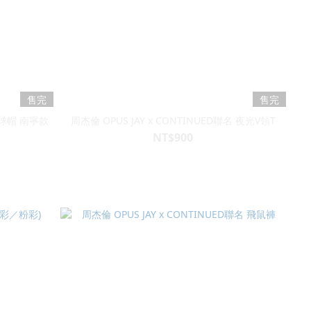
售完
售完
棒球帽 南寧款
周杰倫 OPUS JAY x CONTINUED聯名 夜光V領T
NT$900