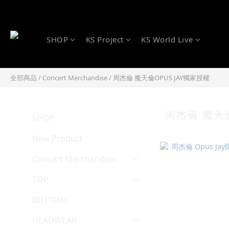
SHOP
KS Project
KS World Live
全部商品
/
Concert Merchandise
/
周杰倫 魔天倫OPUS JAY獨家授權
周杰倫 魔天倫
SHOP
New Product
Concert Merchandise
TOP
BOTTOM
HEADWEAR