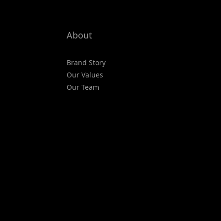
About
Brand Story
Our Values
Our Team