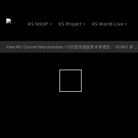
KS SHOP
KS Project
KS World Live
View All
/
Concert Merchandise
/
小巨蛋現場販售 # 韋禮安「 HI WE1 