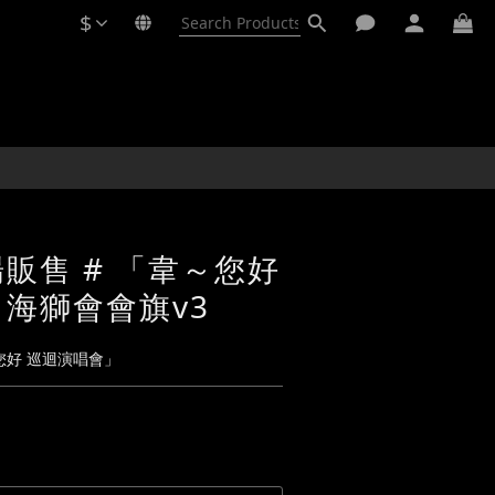
$
販售 # 「韋～您好
海獅會會旗v3
，您好 巡迴演唱會」