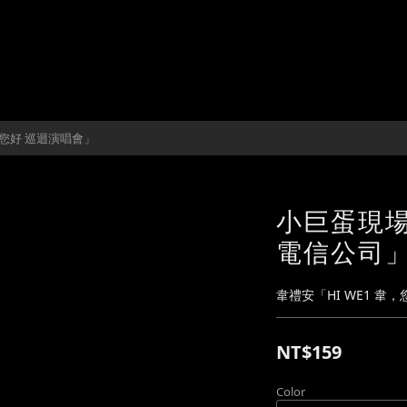
韋，您好 巡迴演唱會」
小巨蛋現場
電信公司」
韋禮安「HI WE1 韋
NT$159
Color