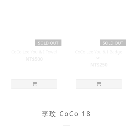
SOLD OUT
SOLD OUT
CoCo Lee You & I Towel
CoCo Lee You & I Badge
set
NT$500
NT$250
李玟 CoCo 18