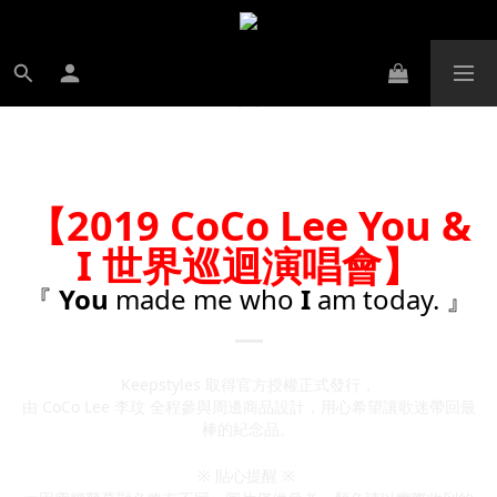
【2019 CoCo Lee You &
I 世界巡迴演唱會】
『
You
made me who
I
am today. 』
Keepstyles 取得官方授權正式發行，
由 CoCo Lee 李玟 全程參與周邊商品設計，用心希望讓歌迷帶回最
棒的紀念品。
※ 貼心提醒 ※