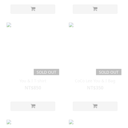
SOLD OUT
SOLD OUT
You & I T-shirt
CoCo Lee You & I Bag
NT$850
NT$350