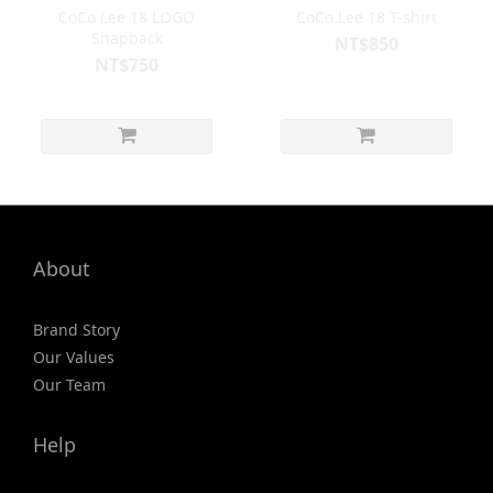
CoCo Lee 18 LOGO
CoCo Lee 18 T-shirt
Snapback
NT$850
NT$750
About
Brand Story
Our Values
Our Team
Help