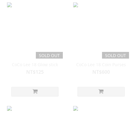
SOLD OUT
SOLD OUT
CoCo Lee 18 Glow stick
CoCo Lee 18 Coin Purses
NT$125
NT$600