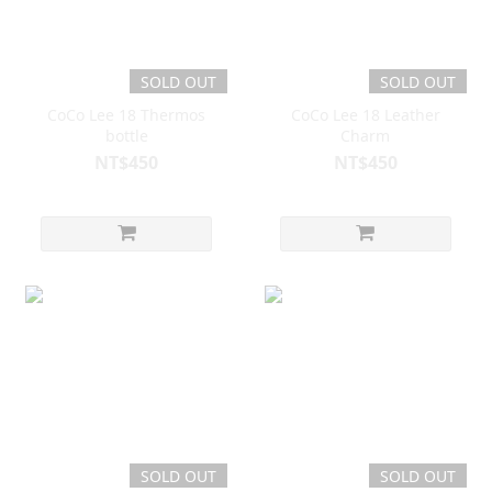
SOLD OUT
SOLD OUT
CoCo Lee 18 Thermos
CoCo Lee 18 Leather
bottle
Charm
NT$450
NT$450
SOLD OUT
SOLD OUT