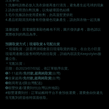
注意事項:
1.洗滌時請務必放入洗衣袋後再進行清洗，避免產生起毛球的現象
2.請勿使用漂白劑洗滌，以免破壞固色結構
3.毛巾洗滌請勿使用柔軟劑，勿高溫熨燙烘乾
4.產品初期清洗時會有些微褪色現象產生，請勿與衣物一起洗滌
溫馨提醒：因電腦螢幕顯色略有不同，圖片僅供參考，顏色請以
實際收到的商品為準。
預購取貨方式｜現場取貨＆宅配出貨
＊現場取貨：請選擇演唱會當日現場取貨的場次，在台北小巨蛋
現場周邊攤位販售時間內前往取貨，詳細內容請見Keepstyles臉
書公告。
＊宅配出貨：
日期：自2023/07/03起，依訂單順序出貨。
➊7-11超商/
先付款,超商純取貨
(台灣)
➋全家超商/
先付款,超商純取貨
(台灣)
➌郵局寄送/(限台灣配送)
➍順豐快遞/運費到付(台灣以外地區)
#順豐運費到付：訂單結帳時平台不會預收運費，運費會由快遞先
生宅配到府簽收時當面收取。