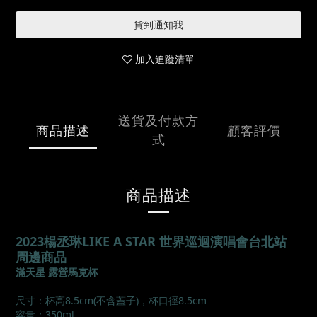
貨到通知我
加入追蹤清單
送貨及付款方
商品描述
顧客評價
式
商品描述
2023楊丞琳LIKE A STAR 世界巡迴演唱會台北站
周邊商品
滿天星 露營馬克杯
尺寸：杯高8.5cm(不含蓋子)，杯口徑8.5cm
容量：350ml