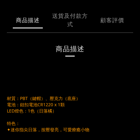
送貨及付款方
商品描述
顧客評價
式
商品描述
孫燕姿 《就在日落以後》巡迴演唱會
AUT NIHILO／鍵帽吊飾 盲盒
材質：PBT（鍵帽）、壓克力（底座）
電池：鈕扣電池CR1220 x 1顆
LED燈色：1色（日落橘）
特色：
✦迷你指尖日落，按壓發亮，可愛療癒小物