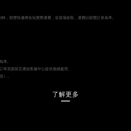
貨到時，順豐快遞將告知實際運費，並當場收取，運費以順豐計算為準。
為準。
訂單頁面留言通知客服中心提供後續處理。
休息）。
了解更多