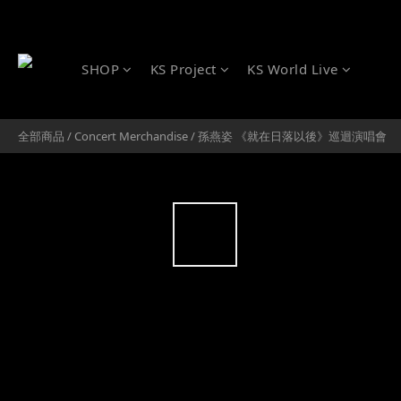
SHOP
KS Project
KS World Live
全部商品
/
Concert Merchandise
/
孫燕姿 《就在日落以後》巡迴演唱會