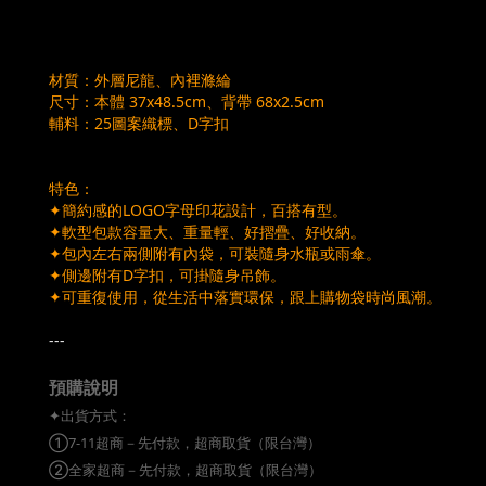
AUT NIHILO 托特包
材質：外層尼龍、內裡滌綸
尺寸：本體 37x48.5cm、背帶 68x2.5cm
輔料：25圖案織標、D字扣
特色：
✦簡約感的LOGO字母印花設計，百搭有型。
✦軟型包款容量大、重量輕、好摺疊、好收納。
✦包內左右兩側附有內袋，可裝隨身水瓶或雨傘。
✦側邊附有D字扣，可掛隨身吊飾。
✦可重復使用，從生活中落實環保，跟上購物袋時尚風潮。
---
預購說明
✦出貨方式：
①7-11超商－先付款，超商取貨（限台灣）
②全家超商－先付款，超商取貨（限台灣）