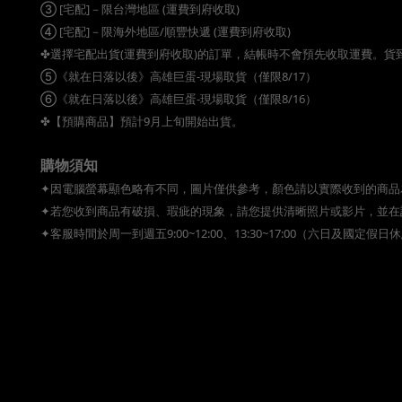
③ [宅配]－限台灣地區 (運費到府收取)
④ [宅配]－限海外地區/順豐快遞 (運費到府收取)
✤選擇宅配出貨(運費到府收取)的訂單，結帳時不會預先收取運費。
⑤《就在日落以後》高雄巨蛋-現場取貨（僅限8/17）
⑥《就在日落以後》高雄巨蛋-現場取貨（僅限8/16）
✤【預購商品】預計9月上旬開始出貨。
購物須知
✦因電腦螢幕顯色略有不同，圖片僅供參考，顏色請以實際收到的商品
✦若您收到商品有破損、瑕疵的現象，請您提供清晰照片或影片，並在
✦客服時間於周一到週五9:00~12:00、13:30~17:00（六日及國定假日