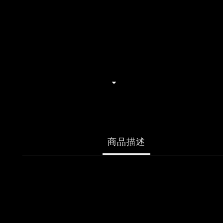
商品描述
孫燕姿 《就在日落以後》巡迴演唱會