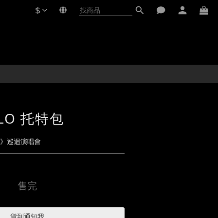
$
ILO 托特包
後》巡迴演唱會
售完
貨到通知我