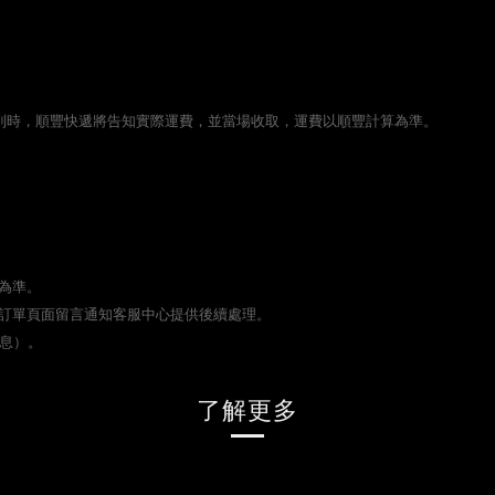
貨到時，順豐快遞將告知實際運費，並當場收取，運費以順豐計算為準。
為準。
訂單頁面留言通知客服中心提供後續處理。
休息）。
了解更多