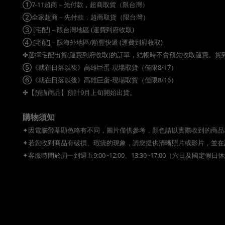
①7-11超商－先付款，超商取貨（限台灣）
②全家超商－先付款，超商取貨（限台灣）
③ [宅配]－限台灣地區 (運費到府收取)
④ [宅配]－限海外地區/順豐快遞 (運費到府收取)
✤選擇宅配出貨(運費到府收取)的訂單，結帳時不會預先收取運費。
⑤《就在日落以後》高雄巨蛋-現場取貨（僅限8/17）
⑥《就在日落以後》高雄巨蛋-現場取貨（僅限8/16）
✤【預購商品】預計9月上旬開始出貨。
購物須知
✦因電腦螢幕顯色略有不同，圖片僅供參考，顏色請以實際收到的商品
✦若您收到商品有破損、瑕疵的現象，請您提供清晰照片或影片，並在
✦客服時間於周一到週五9:00~12:00、13:30~17:00（六日及國定假日