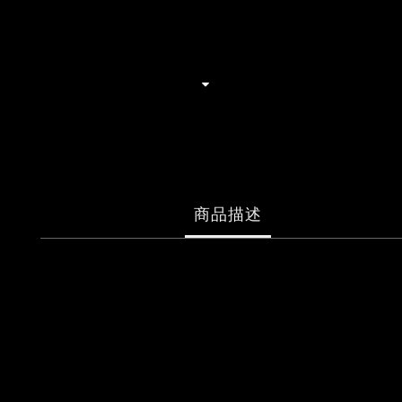
商品描述
孫燕姿 《就在日落以後》巡迴演唱會
演唱會紀念T-shirt／夜幕黑