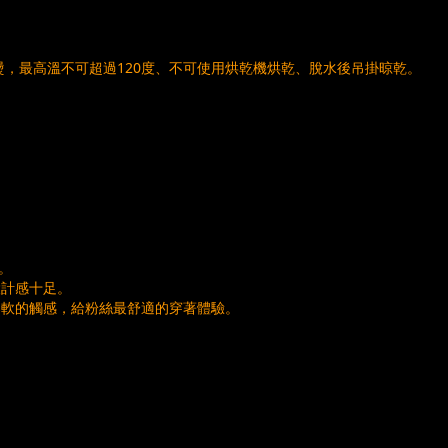
燙，最高溫不可超過120度、不可使用烘乾機烘乾、脫水後吊掛晾乾。
。
設計感十足。
柔軟的觸感，給粉絲最舒適的穿著體驗。