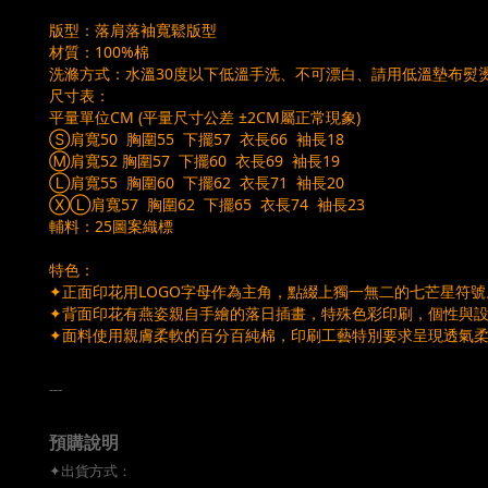
版型：落肩落袖寬鬆版型
材質：100%棉
洗滌方式：水溫30度以下低溫手洗、不可漂白、請用低溫墊布熨
尺寸表：
平量單位CM (平量尺寸公差 ±2CM屬正常現象)
Ⓢ肩寬50 胸圍55 下擺57 衣長66 袖長18
Ⓜ肩寬52 胸圍57 下擺60 衣長69 袖長19
Ⓛ肩寬55 胸圍60 下擺62 衣長71 袖長20
ⓍⓁ肩寬57 胸圍62 下擺65 衣長74 袖長23
輔料：25圖案織標
特色：
✦正面印花用LOGO字母作為主角，點綴上獨一無二的七芒星符號
✦背面印花有燕姿親自手繪的落日插畫，特殊色彩印刷，個性與
✦面料使用親膚柔軟的百分百純棉，印刷工藝特別要求呈現透氣
---
預購說明
✦出貨方式：