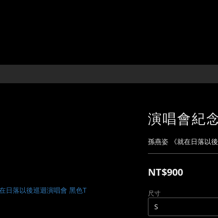
演唱會紀念T
孫燕姿 《就在日落以
NT$900
尺寸