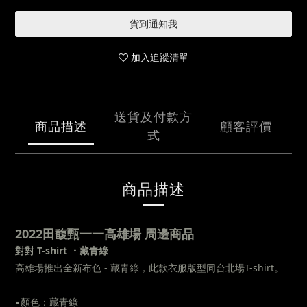
貨到通知我
加入追蹤清單
送貨及付款方
商品描述
顧客評價
式
商品描述
2022田馥甄一一高雄場 周邊商品
對對 T-shirt ・藏青綠
高雄場推出全新布色 - 藏青綠，此款衣服版型同台北場T-shirt。
▪︎
顏色：藏青綠