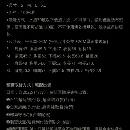
▪︎
尺寸：S、M、L、XL
▪︎
面料：100%棉
▪︎
洗滌方式：水溫30度以下低溫手洗、不可漂白、請用低溫墊布熨
燙，最高溫不可超過120度、不可使用烘乾機烘乾、脫水後吊掛晾
乾。
▪︎
尺寸表：平量單位CM (平量尺寸公差 ±2CM屬正常現象)
S 肩寬43 胸圍49.5 下擺47 衣長66 袖長19
M 肩寬45.7 胸圍52 下擺49.5 衣長68.6 袖長20
L 肩寬48 胸圍54.6 下擺52 衣長71 袖長21.6
XL 肩寬50.8 胸圍57 下擺54.6 衣長73.7 袖長22.9
預購取貨方式｜宅配出貨
日期：自2022/11/7起，依訂單順序先後出貨。
➊
7-11超商/
(台灣)
先付款,超商純取貨
➋
全家超商
/
(台灣)
先付款,超商純取貨
➌
郵局寄送/
(限台灣配送)
➍
順豐快遞/運費到付(台灣以外地區)
#順豐運費到付：訂單結帳時平台不會預收運費，運費會由快遞先