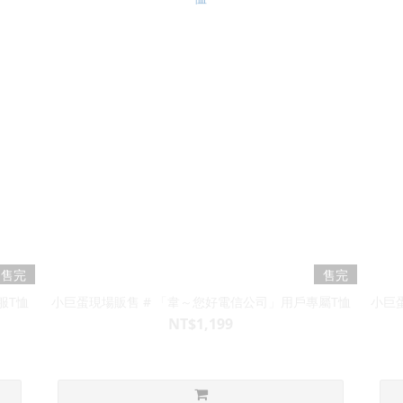
售完
售完
服T恤
小巨蛋現場販售 # 「韋～您好電信公司」用戶專屬T恤
小巨
NT$1,199