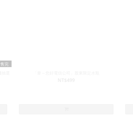
售完
機抽選
「韋～您好電信公司」股東限定水瓶
NT$499