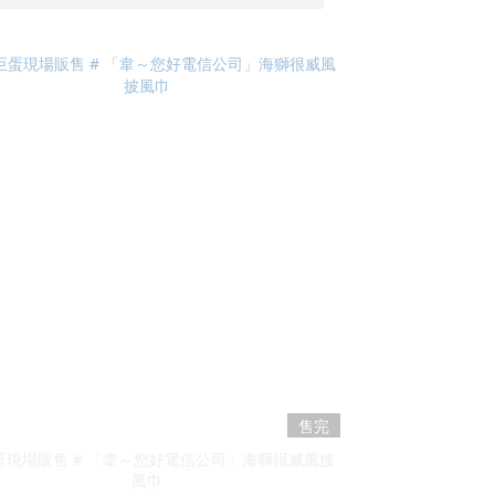
售完
蛋現場販售 # 「韋～您好電信公司」海獅很威風披
風巾