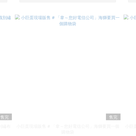
售完
售完
別繡布
小巨蛋現場販售 # 「韋～您好電信公司」海獅要買一個
小巨
購物袋