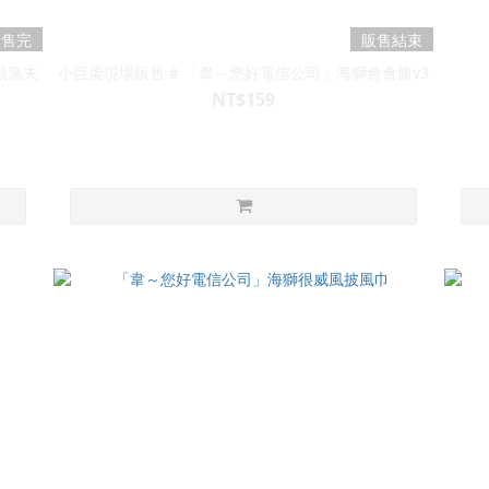
售完
販售結束
戴漁夫
小巨蛋現場販售 # 「韋～您好電信公司」海獅會會旗v3
NT$159