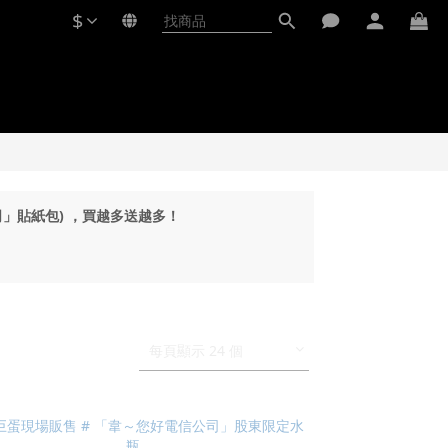
$
公司」貼紙包) ，買越多送越多！
每頁顯示 24 個