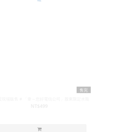
售完
蛋現場販售 # 「韋～您好電信公司」股東限定水瓶
NT$499