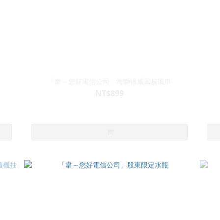
「韋～您好電信公司」海獅很威風披風巾
NT$899