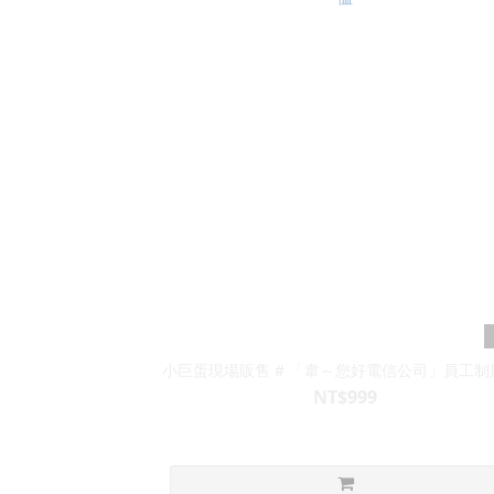
小巨蛋現場販售 # 「韋～您好電信公司」員工制
NT$999