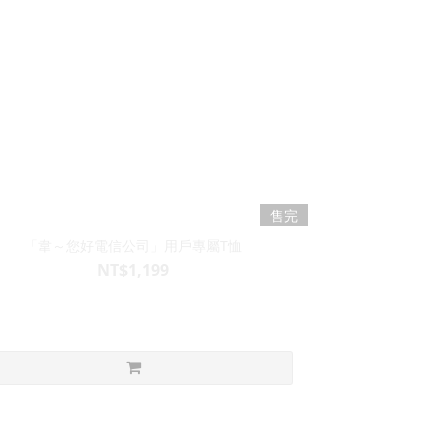
售完
「韋～您好電信公司」用戶專屬T恤
NT$1,199