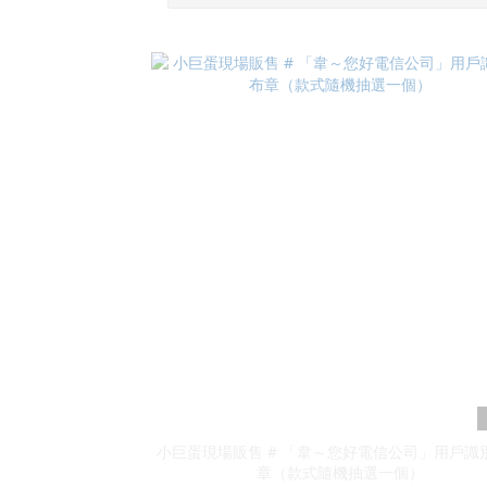
小巨蛋現場販售 # 「韋～您好電信公司」用戶識
章（款式隨機抽選一個）