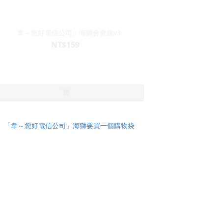
「韋～您好電信公司」海獅會會旗v3
NT$159