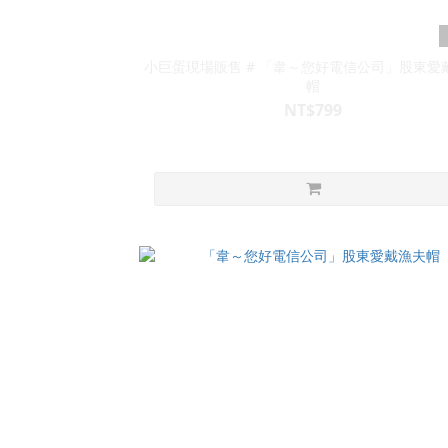
小巨蛋現場販售 # 「韋～您好電信公司」股東愛
帽
NT$799