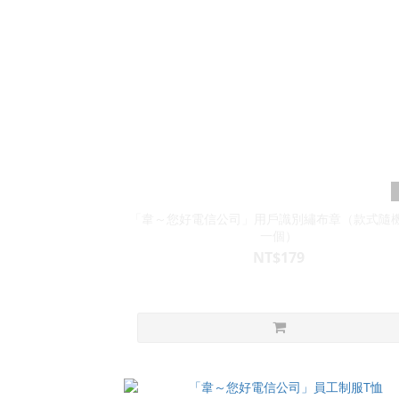
「韋～您好電信公司」用戶識別繡布章（款式隨
一個）
NT$179