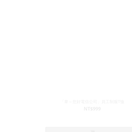
「韋～您好電信公司」員工制服T恤
NT$999