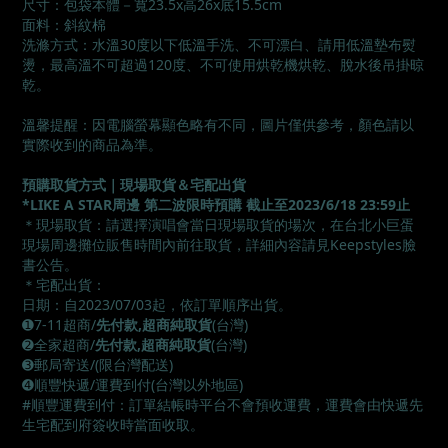
尺寸：包袋本體－寬23.5x高26x底15.5cm
面料：斜紋棉
洗滌方式：水溫30度以下低溫手洗、不可漂白、請用低溫墊布熨
燙，最高溫不可超過120度、不可使用烘乾機烘乾、脫水後吊掛晾
乾。
溫馨提醒：因電腦螢幕顯色略有不同，圖片僅供參考，顏色請以
實際收到的商品為準。
預購取貨方式｜現場取貨＆宅配出貨
*LIKE A STAR周邊 第二波限時預購 截止至2023/6/18 23:59止
＊現場取貨：請選擇演唱會當日現場取貨的場次，在台北小巨蛋
現場周邊攤位販售時間內前往取貨，詳細內容請見Keepstyles臉
書公告。
＊宅配出貨：
日期：自2023/07/03起，依訂單順序出貨。
➊7-11超商/
先付款,超商純取貨
(台灣)
➋全家超商/
先付款,超商純取貨
(台灣)
➌郵局寄送/(限台灣配送)
➍順豐快遞/運費到付(台灣以外地區)
#順豐運費到付：訂單結帳時平台不會預收運費，運費會由快遞先
生宅配到府簽收時當面收取。