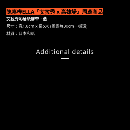
陳嘉樺ELLA『艾拉秀 x 高雄場』周邊商品
艾拉秀彩繪紙膠帶・藍
尺寸：寬1.8cm x 長5米 (圖案每30cm一循環)
材質：日本和紙
Additional details