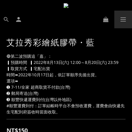
艾拉秀彩繪紙膠帶・藍
🔵第二波預購追「嘉」：
▎預購時間  ▎2022年8月13日(六) 12:00～8月20日(六) 23:59
▎取貨方式  ▎宅配出貨
時間➠2022年10月17日起，依訂單順序先後出貨。
選項➠
➊ 7-11/全家 超商取貨不付款(台灣)
➋ 郵局寄送(台灣)
➌ 順豐快遞運費到付(台灣以外地區)
#順豐運費到付：訂單結帳時平台不會預收運費，運費會由快遞先
生宅配到府簽收時當面收取。
NT$150