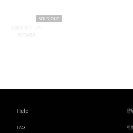
SOLD OUT
張韶涵 寓言 毛巾
NT$480
Help
聯
FAQ
可