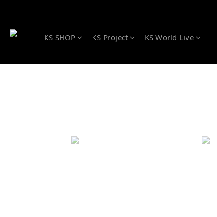
KS SHOP
KS Project
KS World Live