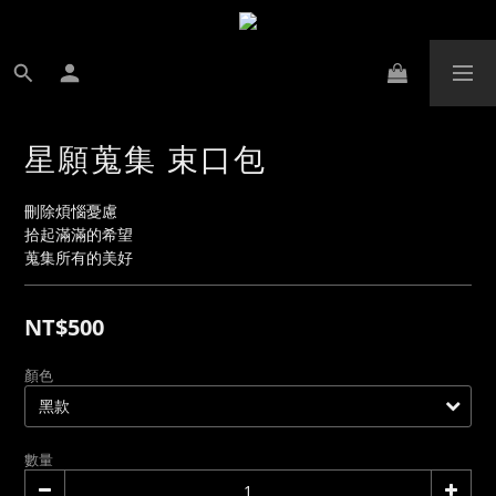
星願蒐集 束口包
刪除煩惱憂慮
拾起滿滿的希望
蒐集所有的美好
NT$500
顏色
數量