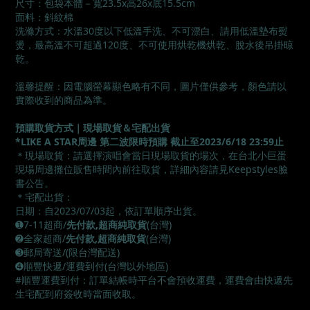
尺寸：包袋本體－寬23.5x高26x底15.5cm
面料：斜紋棉
洗滌方式：水溫30度以下低溫手洗、不可漂白、請用低溫墊布熨
燙，最高溫不可超過120度、不可使用烘乾機烘乾、脫水後吊掛晾
乾。
溫馨提醒：因電腦螢幕顯色略有不同，圖片僅供參考，顏色請以
實際收到的商品為準。
預購取貨方式｜現場取貨＆宅配出貨
*LIKE A STAR周邊 第二波限時預購 截止至2023/6/18 23:59止
＊現場取貨：請選擇演唱會當日現場取貨的場次，在台北小巨蛋
現場周邊攤位販售時間內前往取貨，詳細內容請見Keepstyles臉
書公告。
＊宅配出貨：
日期：自2023/07/03起，依訂單順序出貨。
➊7-11超商/
先付款,超商純取貨
(台灣)
➋全家超商/
先付款,超商純取貨
(台灣)
➌郵局寄送/(限台灣配送)
➍順豐快遞/運費到付(台灣以外地區)
#順豐運費到付：訂單結帳時平台不會預收運費，運費會由快遞先
生宅配到府簽收時當面收取。