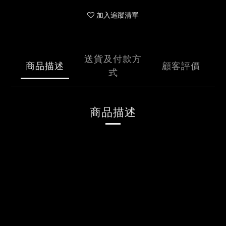
加入追蹤清單
送貨及付款方
商品描述
顧客評價
式
商品描述
李榮浩
「黑馬」世界巡迴演唱會 周邊商品
徽章
#黑馬
材質：鋅合金
尺寸：本體 3x2.7cm、紙卡 4.5x4.5cm
特色：