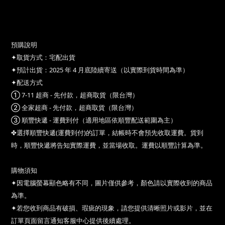
♞ 演唱會黑馬形象設計，精緻工藝，粉絲必備的經典收藏。
♞
與眾不同的單品裝飾配件。
♞
文藝小物為生活添加趣味。
預購說明
✦取貨方式：宅配出貨
✦預計出貨：2025 年 4 月底陸續寄送（以實際到貨時間為準）
✦配送方式
① 7-11 超商 - 先付款，超商取貨（限台灣）
② 全家超商 - 先付款，超商取貨（限台灣）
③ 順豐快遞 - 運費到付（適用地區依順豐配送範圍為主）
✤選擇順豐快遞(運費到付)的訂單，結帳時不會預先收取運費。貨到
時，順豐快遞將告知實際運費，並當場收取。運費以順豐計算為準。
購物須知
✦因電腦螢幕顯色略有不同，圖片僅供參考，顏色請以實際收到的商品
為準。
✦若您收到商品有破損、瑕疵的現象，請您提供清晰照片或影片，並在
訂單頁面留言通知客服中心提供後續處理。