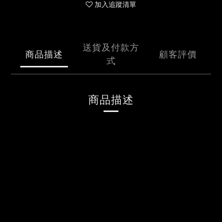
加入追蹤清單
送貨及付款方
商品描述
顧客評價
式
商品描述
李榮浩
「黑馬」世界巡迴演唱會 周邊商品
冰箱貼
#黑馬LOGO
材質：鋅合金
尺寸：本體 3x6.3cm、紙卡 9x9cm
特色：
♞ 演唱會主視覺LOGO，精緻工藝，粉絲必備的經典收藏。