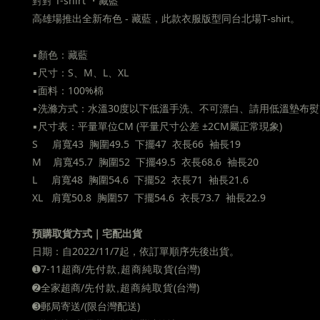
對對 T-shirt ・藏藍
高雄場推出全新布色 - 藏藍，此款衣服版型同台北場T-shirt。
▪︎
顏色：藏藍
▪︎
尺寸：S、M、L、XL
▪︎
面料：100%棉
▪︎
洗滌方式：水溫30度以下低溫手洗、不可漂白、請用低溫墊布熨
▪︎
尺寸表：平量單位CM (平量尺寸公差 ±2CM屬正常現象)
S 肩寬43 胸圍49.5 下擺47 衣長66 袖長19
M 肩寬45.7 胸圍52 下擺49.5 衣長68.6 袖長20
L 肩寬48 胸圍54.6 下擺52 衣長71 袖長21.6
XL 肩寬50.8 胸圍57 下擺54.6 衣長73.7 袖長22.9
預購取貨方式｜宅配出貨
日期：自2022/11/7起，依訂單順序先後出貨。
➊
7-11超商/
(台灣)
先付款,超商純取貨
➋
全家超商
/
(台灣)
先付款,超商純取貨
➌
郵局寄送/
(限台灣配送)