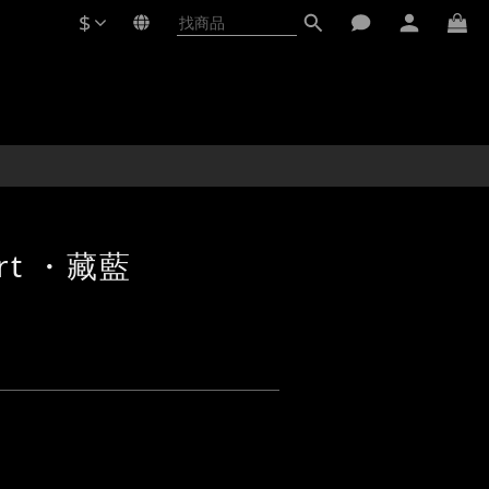
$
irt ・藏藍