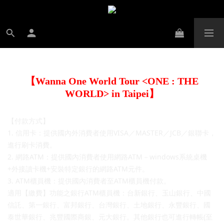
【Wanna One World Tour <ONE : THE
WORLD> in Taipei】
【付款方式】
1. 信用卡：提供國內外消費者使用VISA／MASTER／JCB／銀聯卡，
進行刷卡消費。
2. 網路ATM：提供國內消費者使用網路ATM－windows系統桌機
+外接讀卡機+安裝特定銀行的網路ATM元件。
3. ATM櫃員機：提供國內消費者至ATM櫃員機付款。
適用【繳費】功能之銀行ATM櫃員機：台新銀行、玉山銀行、中國
信託、第一銀行、富邦銀行、台灣銀行、土地銀行、永豐銀行、國
泰世華銀行、兆豐國際商銀、元大銀行。其他銀行也可進行轉帳(至