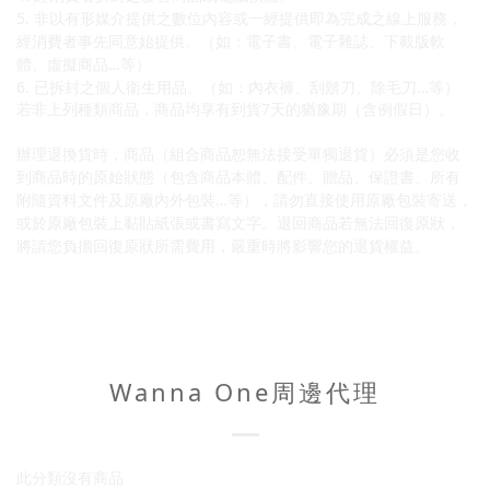
5. 非以有形媒介提供之數位內容或一經提供即為完成之線上服務，
經消費者事先同意始提供。（如：電子書、電子雜誌、下載版軟
體、虛擬商品…等）
6. 已拆封之個人衛生用品。（如：內衣褲、刮鬍刀、除毛刀…等）
若非上列種類商品，商品均享有到貨7天的猶豫期（含例假日）。
辦理退換貨時，商品（組合商品恕無法接受單獨退貨）必須是您收
到商品時的原始狀態（包含商品本體、配件、贈品、保證書、所有
附隨資料文件及原廠內外包裝…等），請勿直接使用原廠包裝寄送，
或於原廠包裝上黏貼紙張或書寫文字。退回商品若無法回復原狀，
將請您負擔回復原狀所需費用，嚴重時將影響您的退貨權益。
Wanna One周邊代理
此分類沒有商品