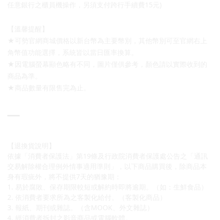
任意銀行之櫃員機操作，另須支付跨行手續費15元)
【溫馨提醒】
★可勢官網商城價格以新台幣為主要幣別，其他幣別可至官網右上
角幣值功能選擇，系統皆以當日匯率換算。
★因電腦螢幕顯色略有不同，圖片僅供參考，顏色請以實際收到的
商品為準。
★商品數量有限售完為止。
【退換貨說明】
依據「消費者保護法」第19條及行政院消費者保護處公告之「通訊
交易解除權合理例外情事適用準則」，以下商品購買後，除商品本
身有瑕疵外，將不提供7天的猶豫期：
1. 易於腐敗、保存期限較短或解約時即將逾期。（如：生鮮食品）
2. 依消費者要求所為之客製化給付。（客製化商品）
3. 報紙、期刊或雜誌。（含MOOK、外文雜誌）
4. 經消費者拆封之影音商品或電腦軟體。