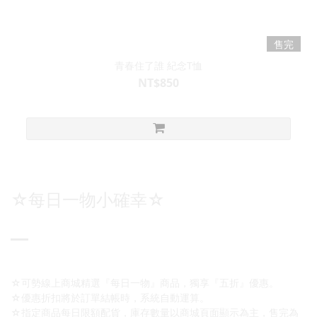
售完
青春住了誰 紀念T恤
NT$850
☆每日一物小確幸☆
☆可勢線上商城精選『每日一物』商品，獨享『五折』優惠。
☆優惠折扣將於訂單結帳時，系統自動運算。
☆指定商品每日限額配貨，庫存數量以商城頁面顯示為主，售完為