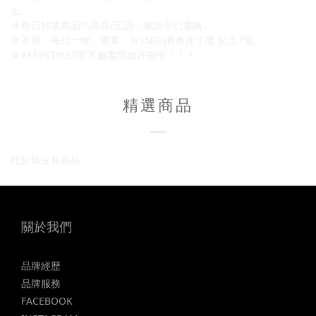
止。
☆每日精選商品均為良/正品，敬請安心選購。
☆本週「每日一物」選單：3/15(四)青春住了誰 紀念T恤。
☆KEEPSTYLES官方臉書開放許願中！！！
精選商品
此分類沒有商品
關於我們
品牌經歷
品牌服務
FACEBOOK