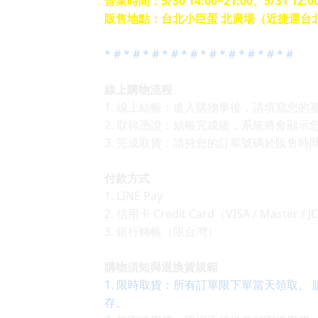
營業時間：5/30 14:00~21:00、5/31 12:00
販售地點：台北小巨蛋 北廣場（近捷運台
* # * # * # * # * # * # * # * # * # * #
線上購物流程
1. 線上結帳：進入購物車後，請填寫您的
2. 取得憑證：結帳完成後，系統將會顯
3. 完成取貨：請持您的訂單號碼於販售時
付款方式
1. LINE Pay
2. 信用卡 Credit Card（VISA / Master /
3. 銀行轉帳（限台灣）
購物須知與退換貨規範
1. 限時取貨：所有訂單限下單當天領取
存。