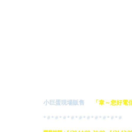
小巨蛋現場販售
#
「韋～您好電
* # * # * # * # * # * # * # * # * # * #