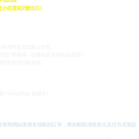
~20:00
北小巨蛋站2號出口）
基本資料並完成線上付款。
示您的訂單號碼。請務必妥善保存此憑證！
間內至現場領取商品。
 JCB / UnionPay 銀聯卡）
。 販售時間結束後未領取的訂單，將自動取消並依元支付方式退