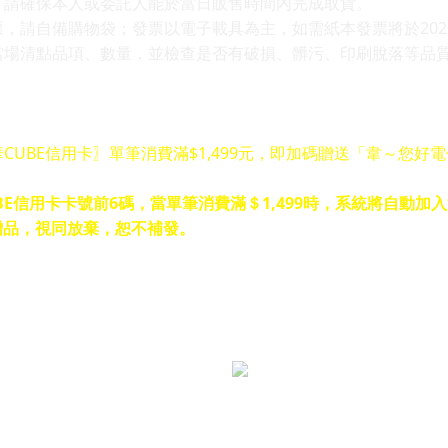
，請確保本人或委託人能於當日販售時間內完成取貨。​
票，請自備購物袋；發票以電子載具為主，如需紙本發票將於202
」當場清點品項、數量，並檢查是否有破損、髒污、印刷脫落等品
CUBE信用卡〗單筆消費滿$1,499元，即加碼贈送「韋～您好
E信用卡卡號前6碼，當單筆消費滿＄1,499時，系統將自動加
贈品，視同放棄，恕不補發。