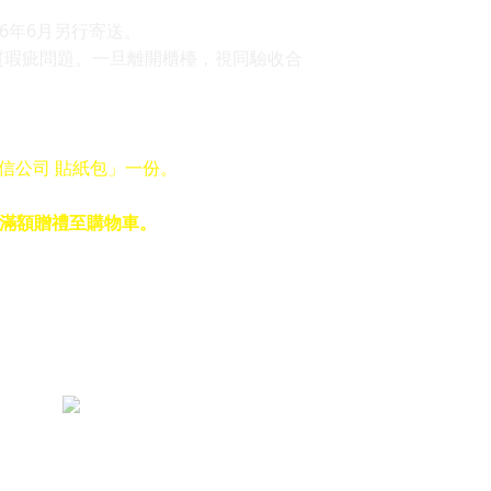
6年6月另行寄送。
質瑕疵問題。一旦離開櫃檯，視同驗收合
電信公司 貼紙包」一份。
入滿額贈禮至購物車。