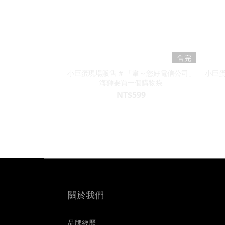
售完
小巨蛋現場販售 # 「韋～您好電信公司」
小巨蛋
海獅要買一個購物袋
NT$599
關於我們
品牌經歷