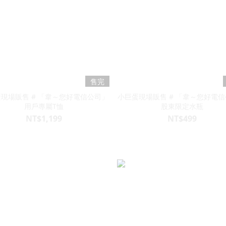
售完
現場販售 # 「韋～您好電信公司」
小巨蛋現場販售 # 「韋～您好電
用戶專屬T恤
股東限定水瓶
NT$1,199
NT$499