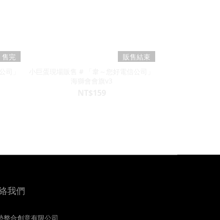
售完
販售結束
信公司」
小巨蛋現場販售 # 「韋～您好電信公司」
海獅會會旗v3
NT$159
絡我們
勢整合創意有限公司