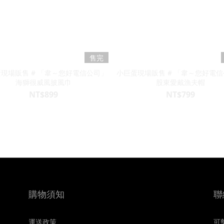
售完
現場販售 # 「韋～您好電信公司」
小巨蛋現場販售 # 「韋～您好電
海獅很威風披風巾
股東愛戴漁夫帽
NT$899
NT$799
購物須知
聯
運送政策
可