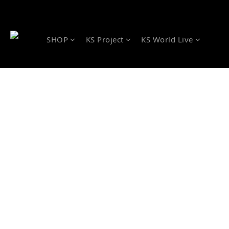
SHOP
KS Project
KS World Live