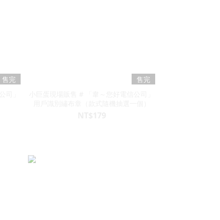
售完
售完
信公司」
小巨蛋現場販售 # 「韋～您好電信公司」
用戶識別繡布章（款式隨機抽選一個）
NT$179