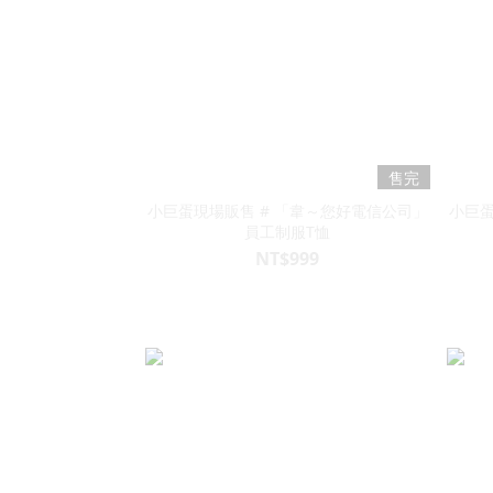
售完
小巨蛋現場販售 # 「韋～您好電信公司」
小巨蛋
員工制服T恤
NT$999